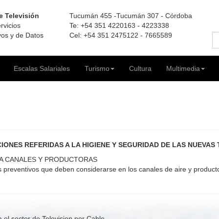
e Televisión
Tucumán 455 -Tucumán 307 - Córdoba
rvicios
Te: +54 351 4220163 - 4223338
ivos y de Datos
Cel: +54 351 2475122 - 7665589
Escalas Salariales
Turismo
Cultura
Multimedia
NES REFERIDAS A LA HIGIENE Y SEGURIDAD DE LAS NUEVAS
RA CANALES Y PRODUCTORAS
s preventivos que deben considerarse en los canales de aire y product
el sector de Television por Cable.