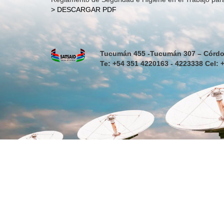
> DESCARGAR PDF
Tucumán 455 -Tucumán 307 – Córdo
Te: +54 351 4220163 - 4223338 Cel: 