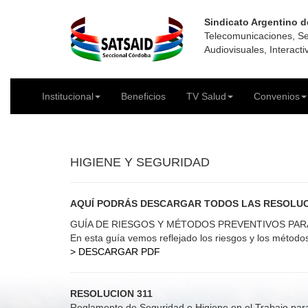
Sindicato Argentino d
Telecomunicaciones, Se
Audiovisuales, Interact
Institucional
Beneficios
TV Salud
Convenios
HIGIENE Y SEGURIDAD
AQUÍ
PODRÁS DESCARGAR TODOS LAS RESOLUCIO
GUÍA DE RIESGOS Y MÉTODOS PREVENTIVOS PA
En esta guía vemos reflejado los riesgos y los método
> DESCARGAR PDF
RESOLUCION 311
Reglamento de Seguridad e Higiene en el Trabajo para 