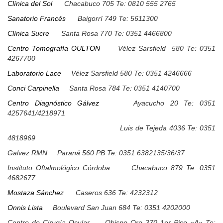
Clínica del Sol
Chacabuco 705 Te: 0810 555 2765
Sanatorio Francés
Baigorrí 749 Te: 5611300
Clínica Sucre
Santa Rosa 770 Te: 0351 4466800
Centro Tomografía OULTON
Vélez Sarsfield 580 Te: 0351
4267700
Laboratorio Lace
Vélez Sarsfield 580 Te: 0351 4246666
Conci Carpinella
Santa Rosa 784 Te: 0351 4140700
Centro Diagnóstico Gálvez
Ayacucho 20 Te: 0351
4257641/4218971
Luis de Tejeda 4036 Te: 0351
4818969
Galvez RMN Paraná 560 PB Te: 0351 6382135/36/37
Instituto Oftalmológico Córdoba Chacabuco 879 Te: 0351
4682677
Mostaza Sánchez
Caseros 636 Te: 4232312
Onnis Lista
Boulevard San Juan 684 Te: 0351 4202000
Centro de Cirugía Ocular Obispo Oro 370 1er Piso «A» Te: